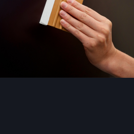
nsé pour vous
édiapplicateurs
q
partenariat stratégique avec Pélitool