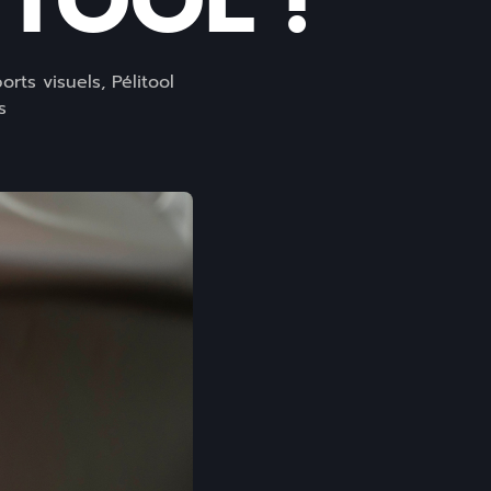
ITOOL !
rts visuels, Pélitool
s