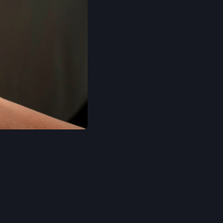
ualité
performance
praticité
outillage professionnel
réseau