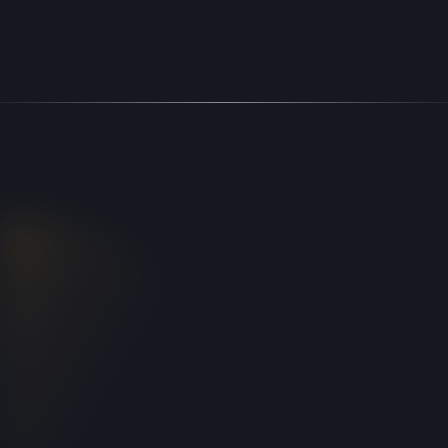
Une équipe de 14 personnes à votre service pour
planifier, suivre et garantir la qualité de vos
installations.
De la visite préparatoire au devis jusqu’aux photos
et bons d’intervention, tout cela avec la réactivité
dont vous avez besoin.
RESOsign, 1er réseau de pose labellisé
responsable